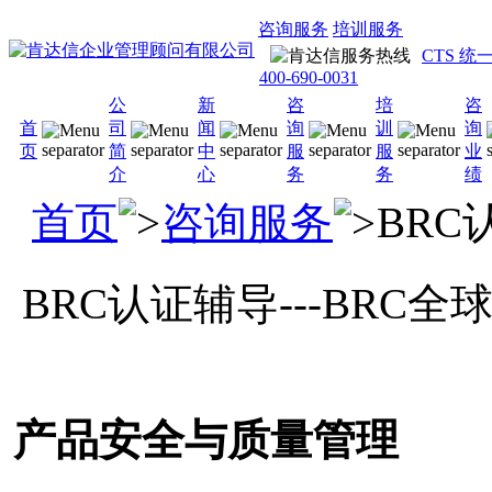
咨询服务
培训服务
CTS 
400-690-0031
公
新
咨
培
咨
首
司
闻
询
训
询
页
简
中
服
服
业
介
心
务
务
绩
首页
咨询服务
BRC
BRC认证辅导---BR
产品安全与质量管理