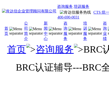
咨询服务
培训服务
CTS 
400-690-0031
公
新
咨
培
咨
首
司
闻
询
训
询
页
简
中
服
服
业
介
心
务
务
绩
首页
咨询服务
BRC
BRC认证辅导---B